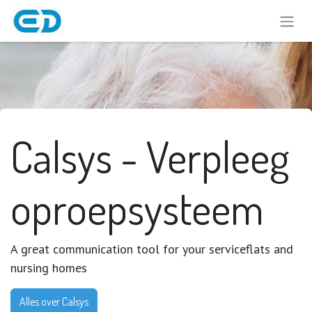
Calsys - Verpleeg
oproepsysteem
A great communication tool for your serviceflats and
nursing homes
Alles over Calsys