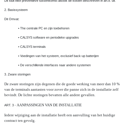
Dit sluit elke preventieve tussenkomst alsook de kosten beschreven in art.8. uit.
2. Basissysteem
Dit Omvat:
• The centrale PC en zijn toebehoren
• CALSYS software en periodieke upgrades
• CALSYS terminals
• Voedingen van het systeem, exclusief back-up batterijen
• De verschillende interfaces naar andere systemen
3. Zware storingen
De zware storingen zijn degenen die de goede werking van meer dan 10 %
van de terminals aantasten voor zover die panne zich in de installatie zelf
bevindt. De lichte storingen bevatten alle andere gevallen
.
AANPASSINGEN VAN DE INSTALLATIE
ART. 3 -
Iedere wijziging aan de installatie heeft een aanvulling van het huidige
contract ten gevolg.